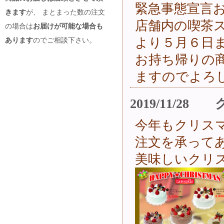
緊急事態宣言
きます
が、 まとまった数の注文
店舗内の喫茶
の場合は
お届けが可能な場合も
より５月６日
あります
のでご相談下さい。
お持ち帰りの
ますのでよろ
2019/11/
今年もクリス
注文を承って
美味しいクリ